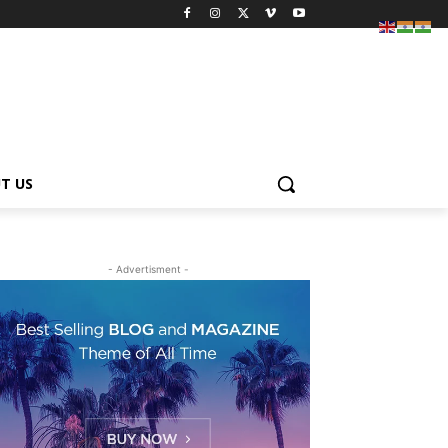
T US
- Advertisment -