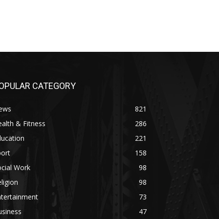
OPULAR CATEGORY
ews
821
alth & Fitness
286
ducation
221
ort
158
cial Work
98
ligion
98
ntertainment
73
usiness
47