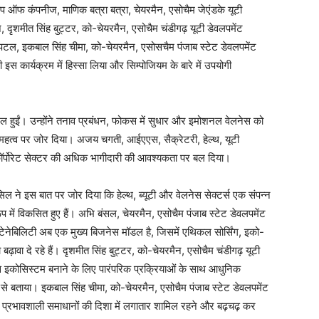
ुप ऑफ कंपनीज, माणिक बत्रा बत्रा, चेयरमैन, एसोचैम जेएंडके यूटी
दृशमीत सिंह बुट्टर, को-चेयरमैन, एसोचैम चंडीगढ़ यूटी डेवलपमेंट
स्पिटल, इकबाल सिंह चीमा, को-चेयरमैन, एसोसचैम पंजाब स्टेट डेवलपमेंट
इस कार्यक्रम में हिस्सा लिया और सिम्पोजियम के बारे में उपयोगी
मिल हुईं। उन्होंने तनाव प्रबंधन, फोकस में सुधार और इमोशनल वेलनेस को
े महत्व पर जोर दिया। अजय चगती, आईएएस, सैक्रेटरी, हेल्थ, यूटी
ं कॉर्पोरेट सेक्टर की अधिक भागीदारी की आवश्यकता पर बल दिया।
िल ने इस बात पर जोर दिया कि हेल्थ, ब्यूटी और वेलनेस सेक्टर्स एक संपन्न
ूप में विकसित हुए हैं। अभि बंसल, चेयरमैन, एसोचैम पंजाब स्टेट डेवलपमेंट
ेनेबिलिटी अब एक मुख्य बिजनेस मॉडल है, जिसमें एथिकल सोर्सिंग, इको-
ो बढ़ावा दे रहे हैं। दृशमीत सिंह बुट्टर, को-चेयरमैन, एसोचैम चंडीगढ़ यूटी
 इकोसिस्टम बनाने के लिए पारंपरिक प्रक्रियाओं के साथ आधुनिक
ार से बताया। इकबाल सिंह चीमा, को-चेयरमैन, एसोचैम पंजाब स्टेट डेवलपमेंट
े प्रभावशाली समाधानों की दिशा में लगातार शामिल रहने और बढ़चढ़ कर