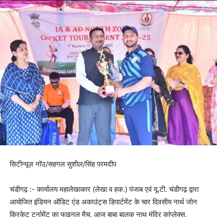
सिटीन्यूज़ नॉउ/सहगल सुशील/सिंह परमदीप
चंडीगढ़ :- कार्यालय महालेखाकार (लेखा व हक.) पंजाब एवं यू.टी. चंडीगढ़ द्वारा
आयोजित इंडियन ऑडिट एंड अकाउंट्स डिपार्टमेंट के चार दिवसीय नार्थ जोन
क्रिकेट टूर्नामेंट का फाइनल मैच, आज बाबा बालक नाथ मंदिर कांप्लेक्स,