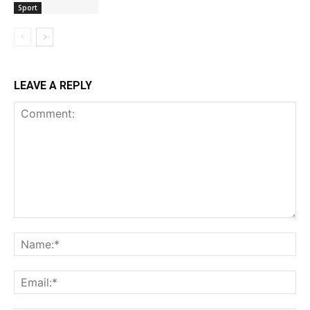
Sport
LEAVE A REPLY
Comment:
Na
Ema