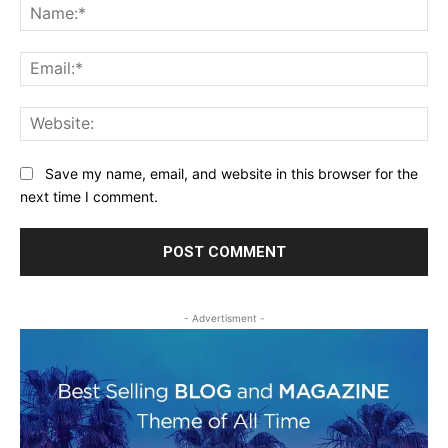
Na
Ema
Web
Save my name, email, and website in this browser for the
next time I comment.
- Advertisment -