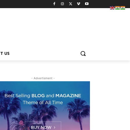
T US
- Advertisment -