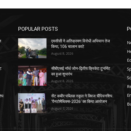
POPULAR POSTS
P
ज
एमसीसी ने अतिक्रमण विरोधी अभियान तेज
N
किया, 106 चालान काटे
He
August 8, 2026
E
Sp
ंट
सीबीएसई नॉर्थ जोन-द्वितीय क्रिकेट टूर्नामेंट
का हुआ शुभारंभ
So
August 8, 2026
Re
E
शिप
सेंट कबीर पब्लिक स्कूल ने क्विज चैंपियनशिप
‘पैनटोमैथिक्स-2026’ का किया आयोजन
B
August 7, 2026