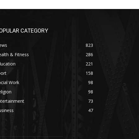
OPULAR CATEGORY
ews
823
alth & Fitness
286
ducation
221
ort
158
cial Work
98
ligion
98
ntertainment
73
usiness
47