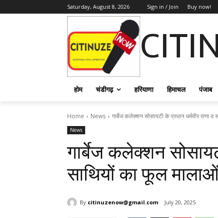
Saturday, August 8, 2026
Sign in / Join
Buy now!
CITI
होम
चंडीगढ़
हरियाणा
हिमाचल
पंजाब
Home
News
गार्बेज कलेक्शन सोसायटी के प्रधान धर्मवीर राणा व 
News
गार्बेज कलेक्शन सोसायट
साथियों का फूल मालाओं
By
citinuzenow@gmail.com
July 20, 2025