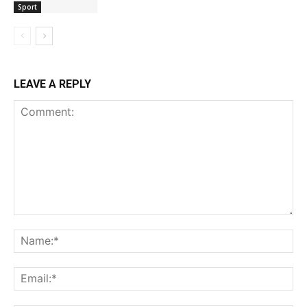
Sport
LEAVE A REPLY
Comment:
Na
Ema