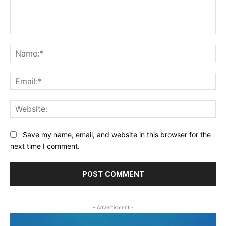
Comment:
Na
Ema
Web
Save my name, email, and website in this browser for the
next time I comment.
- Advertisment -