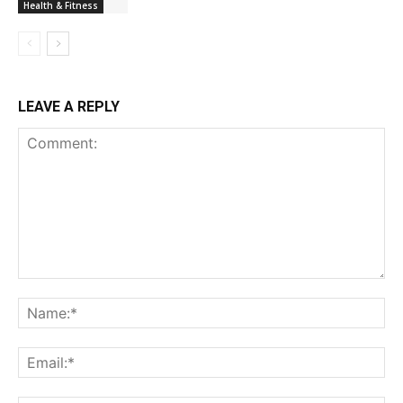
Health & Fitness
LEAVE A REPLY
Comment:
Na
Ema