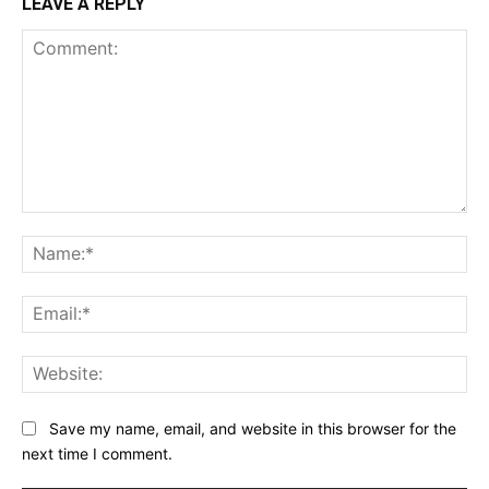
LEAVE A REPLY
Comment:
Na
Ema
Web
Save my name, email, and website in this browser for the
next time I comment.