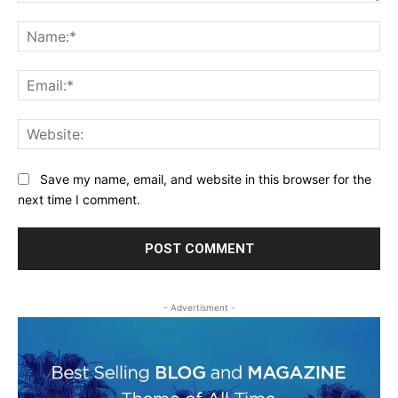
Comment:
Na
Ema
Web
Save my name, email, and website in this browser for the
next time I comment.
- Advertisment -