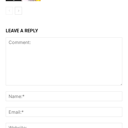
LEAVE A REPLY
Comment:
Na
Ema
Web