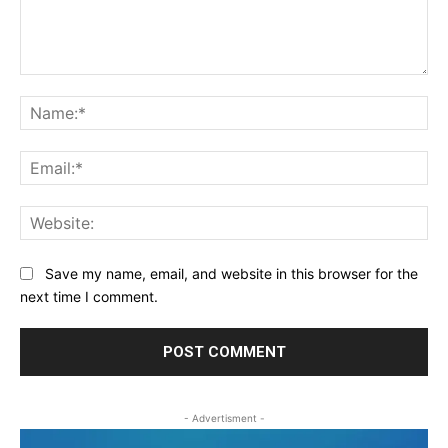
Comment:
Na
Ema
Web
Save my name, email, and website in this browser for the
next time I comment.
- Advertisment -