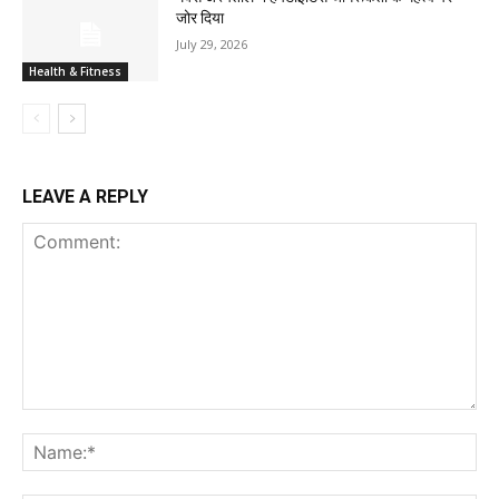
जोर दिया
July 29, 2026
Health & Fitness
LEAVE A REPLY
Comment:
Na