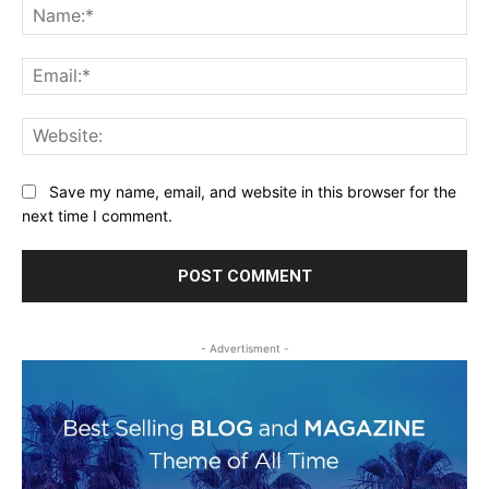
Na
Ema
Web
Save my name, email, and website in this browser for the
next time I comment.
- Advertisment -