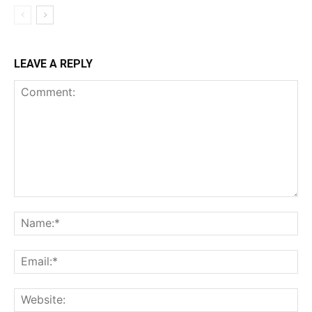
LEAVE A REPLY
Comment:
Na
Ema
Web