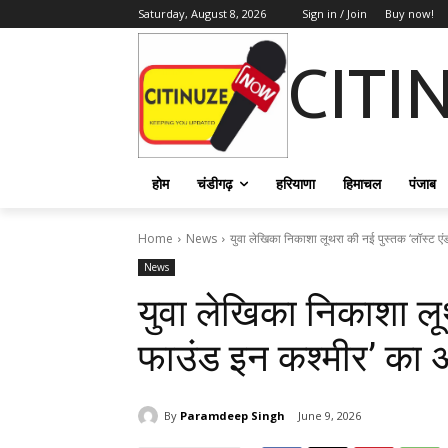
Saturday, August 8, 2026
Sign in / Join
Buy now!
CITI
होम
चंडीगढ़
हरियाणा
हिमाचल
पंजाब
Home
News
युवा लेखिका निकाशा लूथरा की नई पुस्तक ‘लॉस्ट एंड
News
युवा लेखिका निकाशा लू
फाउंड इन कश्मीर’ का अ
By
Paramdeep Singh
June 9, 2026