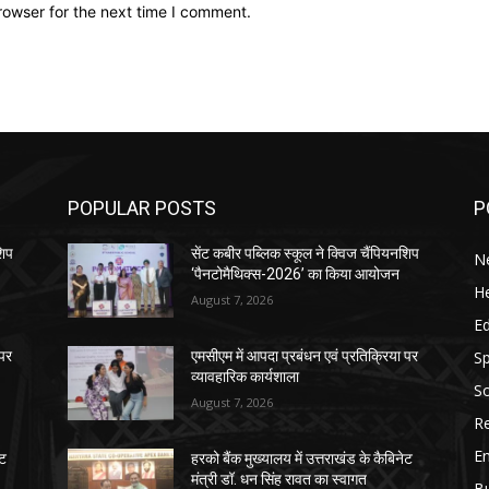
rowser for the next time I comment.
POPULAR POSTS
P
शिप
सेंट कबीर पब्लिक स्कूल ने क्विज चैंपियनशिप
N
‘पैनटोमैथिक्स-2026’ का किया आयोजन
He
August 7, 2026
E
Sp
 पर
एमसीएम में आपदा प्रबंधन एवं प्रतिक्रिया पर
व्यावहारिक कार्यशाला
So
August 7, 2026
Re
E
ेट
हरको बैंक मुख्यालय में उत्तराखंड के कैबिनेट
मंत्री डॉ. धन सिंह रावत का स्वागत
B