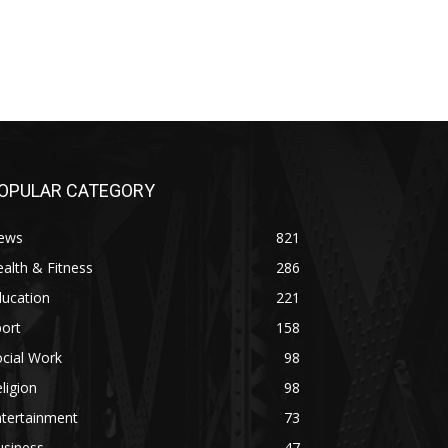
OPULAR CATEGORY
ews
821
alth & Fitness
286
ducation
221
ort
158
cial Work
98
ligion
98
ntertainment
73
usiness
47