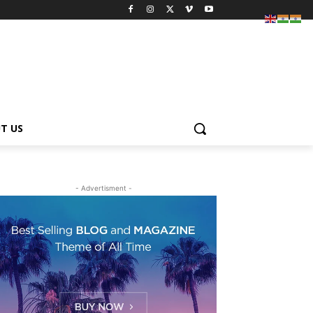
T US
- Advertisment -