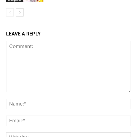
LEAVE A REPLY
Comment:
Na
Ema
Web