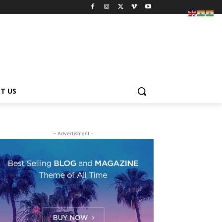
T US
- Advertisment -