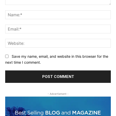
Comment:
Na
Ema
Web
Save my name, email, and website in this browser for the
next time I comment.
- Advertisment -